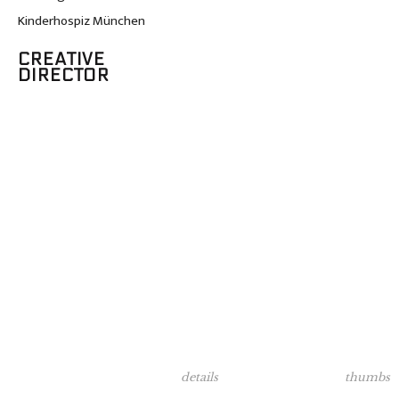
LOKATION
Kinderhospiz München
Rocket Studios
CREATIVE
DIRECTOR
thumbs
details